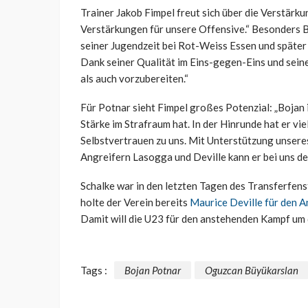
Trainer Jakob Fimpel freut sich über die Verstärk
Verstärkungen für unsere Offensive.“ Besonders B
seiner Jugendzeit bei Rot-Weiss Essen und später
Dank seiner Qualität im Eins-gegen-Eins und seiner
als auch vorzubereiten.“
Für Potnar sieht Fimpel großes Potenzial: „Bojan i
Stärke im Strafraum hat. In der Hinrunde hat er vi
Selbstvertrauen zu uns. Mit Unterstützung unser
Angreifern Lasogga und Deville kann er bei uns de
Schalke war in den letzten Tagen des Transferfen
holte der Verein bereits
Maurice Deville für den A
Damit will die U23 für den anstehenden Kampf um 
Tags :
Bojan Potnar
Oguzcan Büyükarslan