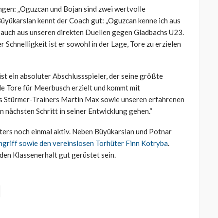
ungen: „Oguzcan und Bojan sind zwei wertvolle
üyükarslan kennt der Coach gut: „Oguzcan kenne ich aus
 auch aus unseren direkten Duellen gegen Gladbachs U23.
 Schnelligkeit ist er sowohl in der Lage, Tore zu erzielen
st ein absoluter Abschlussspieler, der seine größte
ele Tore für Meerbusch erzielt und kommt mit
es Stürmer-Trainers Martin Max sowie unseren erfahrenen
n nächsten Schritt in seiner Entwicklung gehen.“
sters noch einmal aktiv. Neben Büyükarslan und Potnar
ngriff sowie den vereinslosen Torhüter Finn Kotryba
.
den Klassenerhalt gut gerüstet sein.