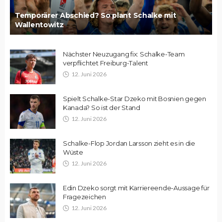
Temporärer Abschied? So plant Schalke mit
Wallentowitz
Nächster Neuzugang fix: Schalke-Team
verpflichtet Freiburg-Talent
12. Juni 2026
Spielt Schalke-Star Dzeko mit Bosnien gegen
Kanada? So ist der Stand
12. Juni 2026
Schalke-Flop Jordan Larsson zieht es in die
Wüste
12. Juni 2026
Edin Dzeko sorgt mit Karriereende-Aussage für
Fragezeichen
12. Juni 2026