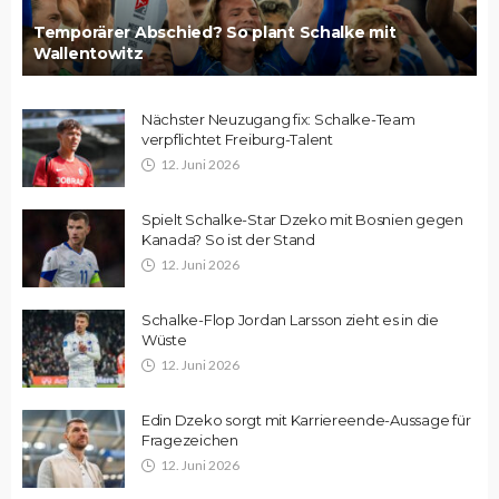
Temporärer Abschied? So plant Schalke mit
Wallentowitz
Nächster Neuzugang fix: Schalke-Team
verpflichtet Freiburg-Talent
12. Juni 2026
Spielt Schalke-Star Dzeko mit Bosnien gegen
Kanada? So ist der Stand
12. Juni 2026
Schalke-Flop Jordan Larsson zieht es in die
Wüste
12. Juni 2026
Edin Dzeko sorgt mit Karriereende-Aussage für
Fragezeichen
12. Juni 2026