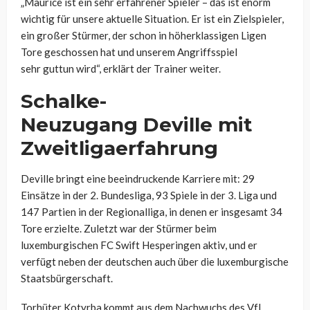
„Maurice ist ein sehr erfahrener Spieler – das ist enorm
wichtig für unsere aktuelle Situation. Er ist ein Zielspieler,
ein großer Stürmer, der schon in höherklassigen Ligen
Tore geschossen hat und unserem Angriffsspiel
sehr guttun wird“, erklärt der Trainer weiter.
Schalke-
Neuzugang
Deville
mit
Zweitligaerfahrung
Deville
bringt eine beeindruckende Karriere mit: 29
Einsätze in der 2. Bundesliga, 93 Spiele in der 3. Liga und
147 Partien in der Regionalliga, in denen er insgesamt 34
Tore erzielte. Zuletzt war der Stürmer beim
luxemburgischen FC Swift Hesperingen aktiv, und er
verfügt neben der deutschen auch über die luxemburgische
Staatsbürgerschaft.
Torhüter Kotyrba
kommt aus dem Nachwuchs des VfL