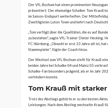
Der VfL Bochum hat einen prominenten Neuzugang
präsentiert: Der ehemalige Schalker Tom Krauß k
im Saison-Endspurt weiterhelfen. Der Mittelfeldsp
Zweitligisten Luton Town und kehrt nach Deutschl
„Tom verfügt über die Qualitäten, die es auf Bund
zu bestehen“, sagte VfL-Trainer Dieter Hecking. H
FC Nürnberg. „Obwohl er erst 23 Jahre alt ist, hat 
Stammspieler“, fügte der Coach hinzu.
Der Wechsel zum VfL Bochum stellt für Krauß eine 
beiden Jahre bei Schalke 04 und Mainz 05 verbrach
Schalke-Fan besonders prägend, als er im Jahr 20
verhindern konnte.
Tom Krauß mit starker
Trotz des Abstiegs gehörte er zu den besten Akte
Leistungen. Nach dem Abstieg wechselte Krauß für