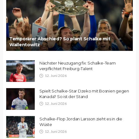
Temporärer Abschied? So plant Schalke mit
Wallentowitz
Nächster Neuzugang fix: Schalke-Team
verpflichtet Freiburg-Talent
12. Juni 2026
Spielt Schalke-Star Dzeko mit Bosnien gegen
Kanada? So ist der Stand
12. Juni 2026
Schalke-Flop Jordan Larsson zieht es in die
Wüste
12. Juni 2026