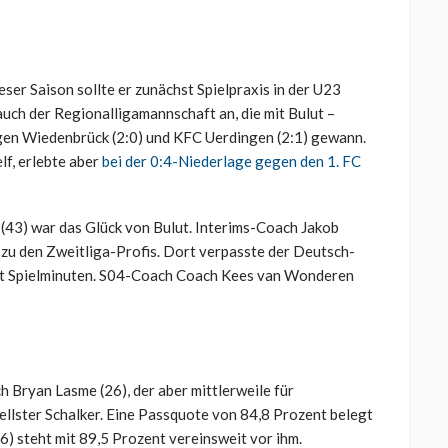
eser Saison sollte er zunächst Spielpraxis in der U23
uch der Regionalligamannschaft an, die mit Bulut –
egen Wiedenbrück (2:0) und KFC Uerdingen (2:1) gewann.
lf, erlebte aber
bei der 0:4-Niederlage gegen den 1. FC
 (43) war das Glück von Bulut. Interims-Coach Jakob
 zu den Zweitliga-Profis. Dort verpasste der Deutsch-
ht Spielminuten. S04-Coach Coach Kees van Wonderen
h Bryan Lasme (26), der aber mittlerweile für
nellster Schalker. Eine Passquote von 84,8 Prozent belegt
26) steht mit 89,5 Prozent vereinsweit vor ihm.