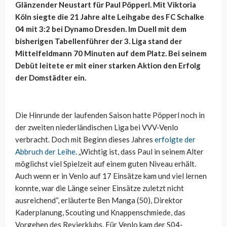
Glänzender Neustart für Paul Pöpperl. Mit Viktoria
Köln siegte die 21 Jahre alte Leihgabe des FC Schalke
04 mit 3:2 bei Dynamo Dresden. Im Duell mit dem
bisherigen Tabellenführer der 3. Liga stand der
Mittelfeldmann 70 Minuten auf dem Platz. Bei seinem
Debüt leitete er mit einer starken Aktion den Erfolg
der Domstädter ein.
Die Hinrunde der laufenden Saison hatte Pöpperl noch in
der zweiten niederländischen Liga bei VVV-Venlo
verbracht. Doch mit Beginn dieses Jahres
erfolgte der
Abbruch der Leihe
. „Wichtig ist, dass Paul in seinem Alter
möglichst viel Spielzeit auf einem guten Niveau erhält.
Auch wenn er in Venlo auf 17 Einsätze kam und viel lernen
konnte, war die Länge seiner Einsätze zuletzt nicht
ausreichend“, erläuterte Ben Manga (50), Direktor
Kaderplanung, Scouting und Knappenschmiede, das
Vorgehen des Revierklubs. Für Venlo kam der S04-