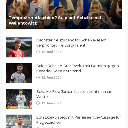
Temporärer Abschied? So plant Schalke mit
Wallentowitz
Nächster Neuzugang fix: Schalke-Team
verpflichtet Freiburg-Talent
12. Juni 2026
Spielt Schalke-Star Dzeko mit Bosnien gegen
Kanada? So ist der Stand
12. Juni 2026
Schalke-Flop Jordan Larsson zieht es in die
Wüste
12. Juni 2026
Edin Dzeko sorgt mit Karriereende-Aussage für
Fragezeichen