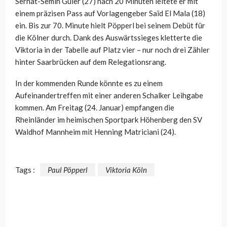
Serhat-Semih Güler (27) nach 20 Minuten leitete er mit
einem präzisen Pass auf Vorlagengeber Saïd El Mala (18)
ein. Bis zur 70. Minute hielt Pöpperl bei seinem Debüt für
die Kölner durch. Dank des Auswärtssieges kletterte die
Viktoria in der Tabelle auf Platz vier – nur noch drei Zähler
hinter Saarbrücken auf dem Relegationsrang.
In der kommenden Runde könnte es zu einem
Aufeinandertreffen mit einer anderen Schalker Leihgabe
kommen. Am Freitag (24. Januar) empfangen die
Rheinländer im heimischen Sportpark Höhenberg den SV
Waldhof Mannheim mit Henning Matriciani (24).
Tags :
Paul Pöpperl
Viktoria Köln