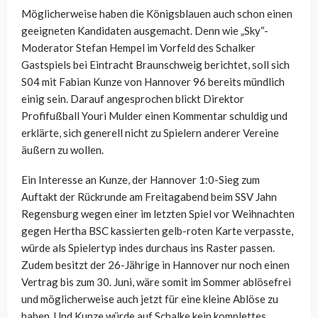
Möglicherweise haben die Königsblauen auch schon einen
geeigneten Kandidaten ausgemacht. Denn wie „Sky“-
Moderator Stefan Hempel im Vorfeld des Schalker
Gastspiels bei Eintracht Braunschweig berichtet, soll sich
S04 mit Fabian Kunze von Hannover 96 bereits mündlich
einig sein. Darauf angesprochen blickt Direktor
Profifußball Youri Mulder einen Kommentar schuldig und
erklärte, sich generell nicht zu Spielern anderer Vereine
äußern zu wollen.
Ein Interesse an Kunze, der Hannover 1:0-Sieg zum
Auftakt der Rückrunde am Freitagabend beim SSV Jahn
Regensburg wegen einer im letzten Spiel vor Weihnachten
gegen Hertha BSC kassierten gelb-roten Karte verpasste,
würde als Spielertyp indes durchaus ins Raster passen.
Zudem besitzt der 26-Jährige in Hannover nur noch einen
Vertrag bis zum 30. Juni, wäre somit im Sommer ablösefrei
und möglicherweise auch jetzt für eine kleine Ablöse zu
haben. Und Kunze würde auf Schalke kein komplettes