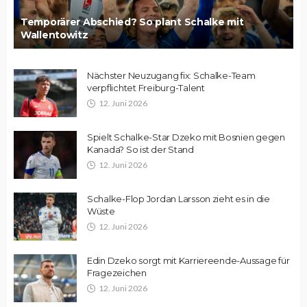
Temporärer Abschied? So plant Schalke mit
Wallentowitz
Nächster Neuzugang fix: Schalke-Team
verpflichtet Freiburg-Talent
12. Juni 2026
Spielt Schalke-Star Dzeko mit Bosnien gegen
Kanada? So ist der Stand
12. Juni 2026
Schalke-Flop Jordan Larsson zieht es in die
Wüste
12. Juni 2026
Edin Dzeko sorgt mit Karriereende-Aussage für
Fragezeichen
12. Juni 2026