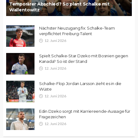
Temporärer Abschied? So plant Schalke mit
Wallentowitz
Nächster Neuzugang fix: Schalke-Team
verpflichtet Freiburg-Talent
12. Juni 2026
Spielt Schalke-Star Dzeko mit Bosnien gegen
Kanada? So ist der Stand
12. Juni 2026
Schalke-Flop Jordan Larsson zieht es in die
Wüste
12. Juni 2026
Edin Dzeko sorgt mit Karriereende-Aussage für
Fragezeichen
12. Juni 2026