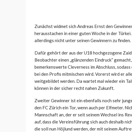
Zunächst widmet sich Andreas Ernst den Gewinnern
herausstachen in einer guten Woche in der Türkei
allerdings nicht unter seinen Gewinnern zu finden.
Dafür gehört der aus der U18 hochgezogene Zaid 
Beobachter einen „glänzenden Eindruck“ gemacht, 
bemerkenswerte Cleverness im Abschluss, sodass es
bei den Profis mitmischen wird. Vorerst wird er al
weitgebildet werden. Da wartet mal wieder ein Ta
können in der sicher recht nahen Zukunft.
Zweiter Gewinner ist ein ebenfalls noch sehr junge
den FC Zürich ein Tor, wenn auch per Elfmeter. Nich
Mannschaft an, der er seit seinem Wechsel ins Rev
auf, dass die Vereinsführung sich auch deshalb nic
die soll nun Höjlund werden, der mit seinem Auftr