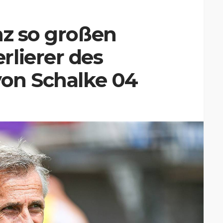
nz so großen
lierer des
von Schalke 04