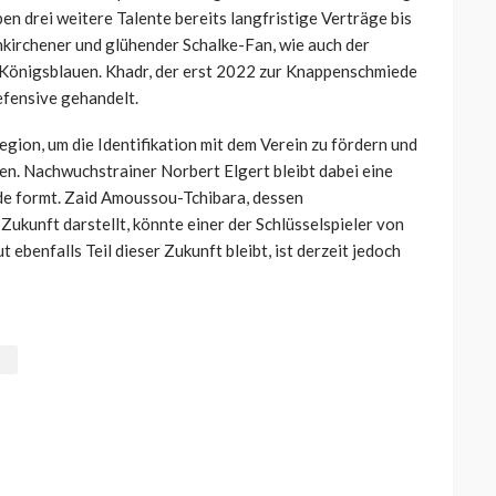
n drei weitere Talente bereits langfristige Verträge bis
nkirchener und glühender Schalke-Fan, wie auch der
n Königsblauen. Khadr, der erst 2022 zur Knappenschmiede
efensive gehandelt.
Region, um die Identifikation mit dem Verein zu fördern und
ten. Nachwuchstrainer Norbert Elgert bleibt dabei eine
ede formt. Zaid Amoussou-Tchibara, dessen
Zukunft darstellt, könnte einer der Schlüsselspieler von
ebenfalls Teil dieser Zukunft bleibt, ist derzeit jedoch
a