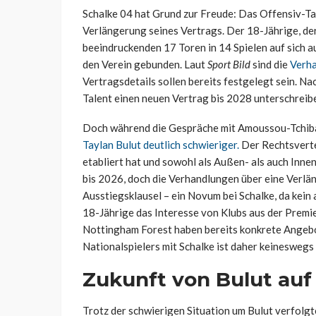
Schalke 04 hat Grund zur Freude: Das Offensiv-Ta
Verlängerung seines Vertrags. Der 18-Jährige, de
beeindruckenden 17 Toren in 14 Spielen auf sich 
den Verein gebunden. Laut
Sport Bild
sind die
Verha
Vertragsdetails sollen bereits festgelegt sein. N
Talent einen neuen Vertrag bis 2028 unterschreib
Doch während die Gespräche mit Amoussou-Tchibara
Taylan Bulut deutlich schwieriger.
Der Rechtsvertei
etabliert hat und sowohl als Außen- als auch Inne
bis 2026, doch die Verhandlungen über eine Verlän
Ausstiegsklausel – ein Novum bei Schalke, da kein 
18-Jährige das Interesse von Klubs aus der Prem
Nottingham Forest haben bereits konkrete Angebo
Nationalspielers mit Schalke ist daher keineswegs 
Zukunft von Bulut auf
Trotz der schwierigen Situation um Bulut verfol