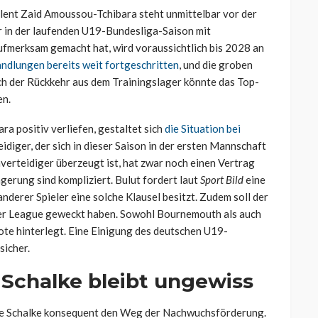
lent Zaid Amoussou-Tchibara steht unmittelbar vor der
r in der laufenden U19-Bundesliga-Saison mit
aufmerksam gemacht hat, wird voraussichtlich bis 2028 an
ndlungen bereits weit fortgeschritten
, und die groben
ach der Rückkehr aus dem Trainingslager könnte das Top-
en.
 positiv verliefen, gestaltet sich
die Situation bei
diger, der sich in dieser Saison in der ersten Mannschaft
nverteidiger überzeugt ist, hat zwar noch einen Vertrag
gerung sind kompliziert. Bulut fordert laut
Sport Bild
eine
anderer Spieler eine solche Klausel besitzt. Zudem soll der
ier League geweckt haben. Sowohl Bournemouth als auch
te hinterlegt. Eine Einigung des deutschen U19-
sicher.
 Schalke bleibt ungewiss
gte Schalke konsequent den Weg der Nachwuchsförderung.