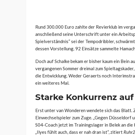
Rund 300.000 Euro zahlte der Revierklub im ver
anschließend seine Unterschrift unter ein Arbeitsp
Spielverständnis“ sei der Tempodribbler, schwärm
dessen Vorstellung. 92 Einsätze sammelte Hamache
Doch auf Schalke bekam er bisher kaum ein Bein auf
vergangenen Sommer dreimal zum Spieltagskader, d
die Entwicklung. Weder Geraerts noch Interimstrai
ein weiteres Mal.
Starke Konkurrenz au
Erst unter van Wonderen wendete sich das Blatt.
Einwechselspieler zum Zuge. „Gegen Düsseldorf un
S04-Coach jetzt im Trainingslager in Belek an die
„Ilyes fühlt auch, dass er nah dran ist“, zitiert
Ruhr