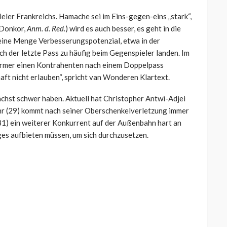
ler Frankreichs. Hamache sei im Eins-gegen-eins „stark“,
 (Donkor,
Anm. d. Red.
) wird es auch besser, es geht in die
h eine Menge Verbesserungspotenzial, etwa in der
h der letzte Pass zu häufig beim Gegenspieler landen. Im
ürmer einen Kontrahenten nach einem Doppelpass
aft nicht erlauben“, spricht van Wonderen Klartext.
ächst schwer haben. Aktuell hat Christopher Antwi-Adjei
Mohr (29) kommt nach seiner Oberschenkelverletzung immer
31) ein weiterer Konkurrent auf der Außenbahn hart an
es aufbieten müssen, um sich durchzusetzen.