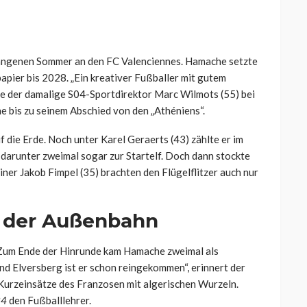
gangenen Sommer an den FC Valenciennes. Hamache setzte
apier bis 2028. „Ein kreativer Fußballer mit gutem
te der damalige S04-Sportdirektor Marc Wilmots (55) bei
 bis zu seinem Abschied von den „Athéniens“.
 die Erde. Noch unter Karel Geraerts (43) zählte er im
arunter zweimal sogar zur Startelf. Doch dann stockte
ner Jakob Fimpel (35) brachten den Flügelflitzer auch nur
f der Außenbahn
 Zum Ende der Hinrunde kam Hamache zweimal als
d Elversberg ist er schon reingekommen“, erinnert der
 Kurzeinsätze des Franzosen mit algerischen Wurzeln.
24
den Fußballlehrer.