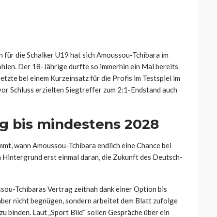
en für die Schalker U19 hat sich Amoussou-Tchibara im
len. Der 18-Jährige durfte so immerhin ein Mal bereits
tzte bei einem Kurzeinsatz für die Profis im Testspiel im
r Schluss erzielten Siegtreffer zum 2:1-Endstand auch
g bis mindestens 2028
mmt, wann Amoussou-Tchibara endlich eine Chance bei
m Hintergrund erst einmal daran, die Zukunft des Deutsch-
ussou-Tchibaras Vertrag zeitnah dank einer Option bis
aber nicht begnügen, sondern arbeitet dem Blatt zufolge
zu binden. Laut „Sport Bild“ sollen Gespräche über ein