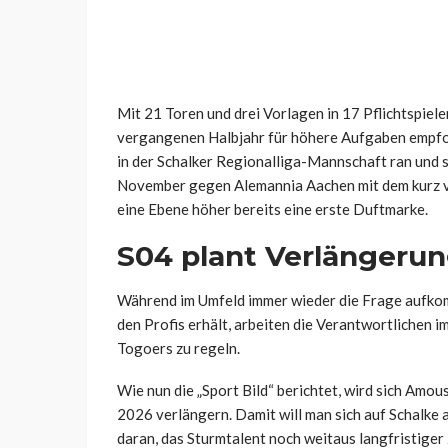
Mit 21 Toren und drei Vorlagen in 17 Pflichtspiel
vergangenen Halbjahr für höhere Aufgaben empfoh
in der Schalker Regionalliga-Mannschaft ran und se
November gegen Alemannia Aachen mit dem kurz vo
eine Ebene höher bereits eine erste Duftmarke.
S04 plant Verlängerun
Während im Umfeld immer wieder die Frage aufko
den Profis erhält, arbeiten die Verantwortlichen i
Togoers zu regeln.
Wie nun die „Sport Bild“ berichtet, wird sich Amo
2026 verlängern. Damit will man sich auf Schalke 
daran, das Sturmtalent noch weitaus langfristiger 