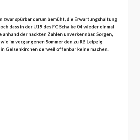
n zwar spürbar darum bemüht, die Erwartungshaltung
ch dass in der U19 des FC Schalke 04 wieder einmal
ine anhand der nackten Zahlen unverkennbar. Sorgen,
rt wie im vergangenen Sommer den zu RB Leipzig
in Gelsenkirchen derweil offenbar keine machen.