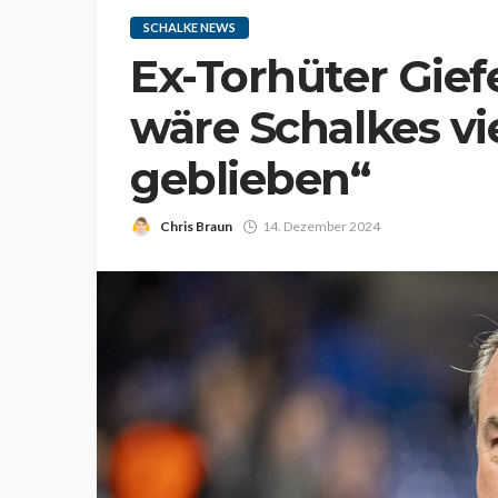
SCHALKE NEWS
Ex-Torhüter Giefe
wäre Schalkes vi
geblieben“
Chris Braun
14. Dezember 2024