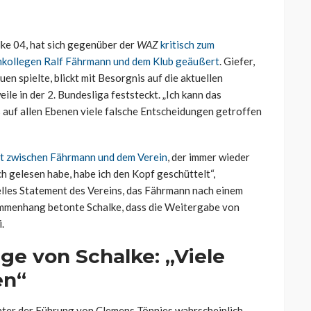
lke 04, hat sich gegenüber der
WAZ
kritisch zum
amkollegen Ralf Fährmann und dem Klub geäußert
.
Giefer
,
en spielte, blickt mit Besorgnis auf die aktuellen
ile in der 2. Bundesliga feststeckt. „Ich kann das
 auf allen Ebenen viele falsche Entscheidungen getroffen
it zwischen Fährmann und dem Verein
, der immer wieder
ich gelesen habe, habe ich den Kopf geschüttelt“,
ielles Statement des Vereins, das Fährmann nach einem
sammenhang betonte Schalke, dass die Weitergabe von
.
age von Schalke: „Viele
en“
unter der Führung von Clemens Tönnies wahrscheinlich