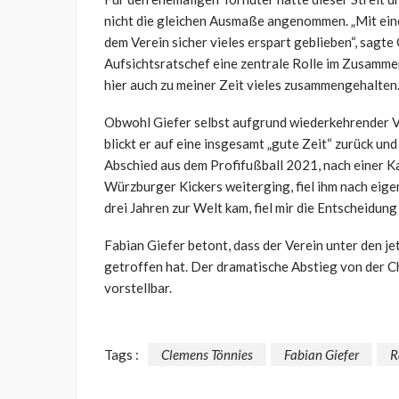
nicht die gleichen Ausmaße angenommen. „Mit ein
dem Verein sicher vieles erspart geblieben“, sagte
Aufsichtsratschef eine zentrale Rolle im Zusammen
hier auch zu meiner Zeit vieles zusammengehalten.
Obwohl
Giefer
selbst aufgrund wiederkehrender Ver
blickt er auf eine insgesamt „gute Zeit“ zurück un
Abschied aus dem Profifußball 2021, nach einer K
Würzburger Kickers weiterging, fiel ihm nach eige
drei Jahren zur Welt kam, fiel mir die Entscheidun
Fabian
Giefer
betont, dass der Verein unter den j
getroffen hat. Der dramatische Abstieg von der C
vorstellbar.
Tags :
Clemens Tönnies
Fabian Giefer
R