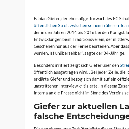
Fabian
Giefer
, der ehemalige Torwart des FC Scha
öffentlichen Streit zwischen seinem früheren Te
der in den Jahren 2014 bis 2016 bei den Königsblau
Entwicklungen beim Traditionsverein, der mittlerwe
Geschehen nur aus der Ferne beurteilen. Aber dass
wurden, ist unübersehbar“, sagte der 34-Jährige.
Besonders irritiert zeigt sich
Giefer
über den
Stre
öffentlich ausgetragen wird. „Bei jeder Zeile, die 
erklärte
Giefer
und bezog sich damit auf ein offiz
umstrittenen Interview kritisierte. In diesem Zu
Interna an die Presse nicht im Sinne des Vereins sei
Giefer zur aktuellen L
falsche Entscheidung
Für
den ehemaligen Torhüter
hätte dieser Streit 