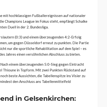
he mit hochklassigen Fußballereignissen auf nationaler
die Champions League im Fokus steht, empfängt Schalke
ten Duell in der 2. Bundesliga.
slautern (0:3) und einem überzeugenden 4:2-Erfolg
men, um gegen Düsseldorf erneut zu punkten. Die Partie
cht nur die sportliche Rehabilitation auf dem Spiel – es
des Jahres einen versöhnlichen Abschluss zu bieten.
. Nach einem überzeugenden 5:0-Sieg gegen Eintracht
el
Thioune
in Topform. Mit zwei Punkten Rückstand auf
och beste Aussichten, die Tabellenspitze ins Visier zu
mindest den Anschluss ans Tabellenmittelfeld
nd in Gelsenkirchen: