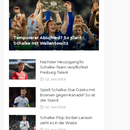
Temporärer Abschied? So plant
Schalke mit Wallentowitz
Nächster Neuzugang fix:
Schalke-Team verpflichtet
Freiburg-Talent
12. Juni 2026
Spielt Schalke-Star Dzeko mit
Bosnien gegen Kanada? So ist
der Stand
12. Juni 2026
Schalke-Flop Jordan Larsson
zieht es in die Wüste
12. Juni 2026