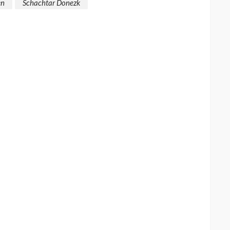
en
Schachtar Donezk