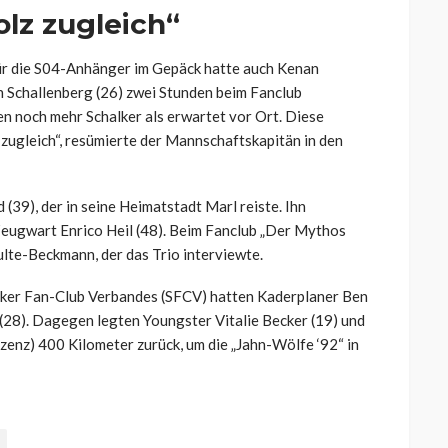
olz zugleich“
r die S04-Anhänger im Gepäck hatte auch Kenan
 Schallenberg (26) zwei Stunden beim Fanclub
en noch mehr Schalker als erwartet vor Ort. Diese
 zugleich“, resümierte der Mannschaftskapitän in den
39), der in seine Heimatstadt Marl reiste. Ihn
Zeugwart Enrico Heil (48). Beim Fanclub „Der Mythos
ulte-Beckmann, der das Trio interviewte.
lker Fan-Club Verbandes (SFCV) hatten Kaderplaner Ben
(28). Dagegen legten Youngster Vitalie Becker (19) und
zenz) 400 Kilometer zurück, um die „Jahn-Wölfe ‘92“ in