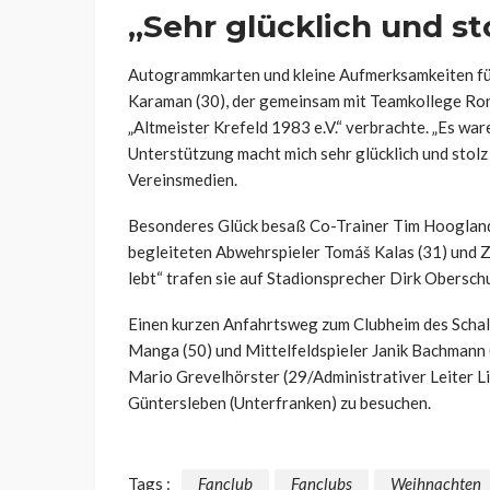
„Sehr glücklich und st
Autogrammkarten und kleine Aufmerksamkeiten fü
Karaman (30), der gemeinsam mit Teamkollege Ron
„Altmeister Krefeld 1983 e.V.“ verbrachte. „Es war
Unterstützung macht mich sehr glücklich und stolz
Vereinsmedien.
Besonderes Glück besaß Co-Trainer Tim Hoogland (
begleiteten Abwehrspieler Tomáš Kalas (31) und 
lebt“ trafen sie auf Stadionsprecher Dirk Obersch
Einen kurzen Anfahrtsweg zum Clubheim des Scha
Manga (50) und Mittelfeldspieler Janik Bachmann 
Mario Grevelhörster (29/Administrativer Leiter Li
Güntersleben (Unterfranken) zu besuchen.
Tags :
Fanclub
Fanclubs
Weihnachten