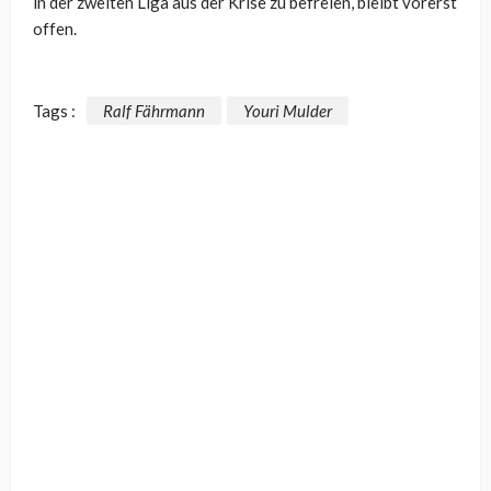
in der zweiten Liga aus der Krise zu befreien, bleibt vorerst
offen.
Tags :
Ralf Fährmann
Youri Mulder