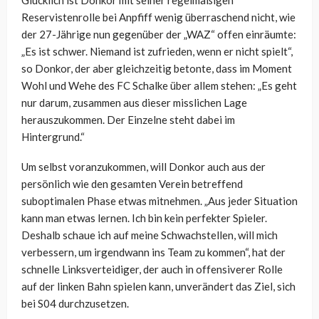
Glücklich ist Donkor mit seiner regelmäßigen
Reservistenrolle bei Anpfiff wenig überraschend nicht, wie
der 27-Jährige nun gegenüber der „WAZ“ offen einräumte:
„Es ist schwer. Niemand ist zufrieden, wenn er nicht spielt“,
so Donkor, der aber gleichzeitig betonte, dass im Moment
Wohl und Wehe des FC Schalke über allem stehen: „
Es geht
nur darum, zusammen aus dieser misslichen Lage
herauszukommen. Der Einzelne steht dabei im
Hintergrund.“
Um selbst voranzukommen, will Donkor auch aus der
persönlich wie den gesamten Verein betreffend
suboptimalen Phase etwas mitnehmen. „
Aus jeder Situation
kann man etwas lernen. Ich bin kein perfekter Spieler.
Deshalb schaue ich auf meine Schwachstellen, will mich
verbessern, um irgendwann ins Team zu kommen“, hat der
schnelle Linksverteidiger, der auch in offensiverer Rolle
auf der linken Bahn spielen kann, unverändert das Ziel, sich
bei S04 durchzusetzen.