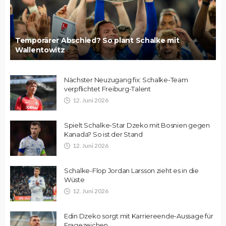
Temporärer Abschied? So plant Schalke mit
Wallentowitz
Nächster Neuzugang fix: Schalke-Team
verpflichtet Freiburg-Talent
12. Juni 2026
Spielt Schalke-Star Dzeko mit Bosnien gegen
Kanada? So ist der Stand
12. Juni 2026
Schalke-Flop Jordan Larsson zieht es in die
Wüste
12. Juni 2026
Edin Dzeko sorgt mit Karriereende-Aussage für
Fragezeichen