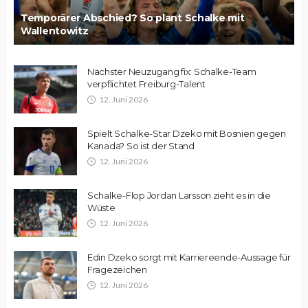
Temporärer Abschied? So plant Schalke mit
Wallentowitz
Nächster Neuzugang fix: Schalke-Team
verpflichtet Freiburg-Talent
12. Juni 2026
Spielt Schalke-Star Dzeko mit Bosnien gegen
Kanada? So ist der Stand
12. Juni 2026
Schalke-Flop Jordan Larsson zieht es in die
Wüste
12. Juni 2026
Edin Dzeko sorgt mit Karriereende-Aussage für
Fragezeichen
12. Juni 2026