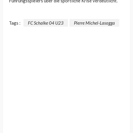
Führungsspielers über die sportliche Krise verdeutlicht.
Tags :
FC Schalke 04 U23
Pierre Michel-Lasogga