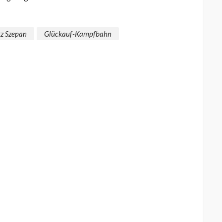
tz Szepan
Glückauf-Kampfbahn