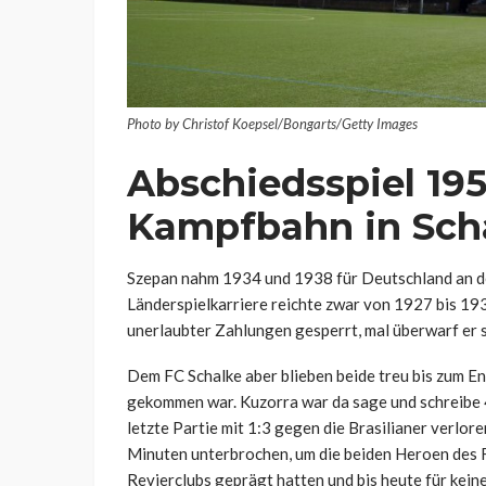
Photo by Christof Koepsel/Bongarts/Getty Images
Abschiedsspiel 195
Kampfbahn in Sch
Szepan nahm 1934 und 1938 für Deutschland an de
Länderspielkarriere reichte zwar von 1927 bis 193
unerlaubter Zahlungen gesperrt, mal überwarf er s
Dem FC Schalke aber blieben beide treu bis zum E
gekommen war. Kuzorra war da sage und schreibe 
letzte Partie mit 1:3 gegen die Brasilianer verlor
Minuten unterbrochen, um die beiden Heroen des FC
Revierclubs geprägt hatten und bis heute für kein