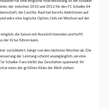
ndidaten für eine mögliche Interimslösung ist die Schalker
eler, der zwischen 2010 und 2012 für den FC Schalke 04
Mannschaft, die Castilla. Raúl hat bereits Ambitionen auf
und wäre eine logische Option, falls ein Wechsel auf der
möglich, die Saison mit Ancelotti beenden und hofft
s der Krise führen kann.
ainer zurückkehrt, hängt von den nächsten Wochen ab. Die
rbesserung der Leistung scheint unumgänglich, um eine
 Für Schalke-Fans bleibt das Geschehen spannend: Ihr
pitze eines der größten Klubs der Welt stehen.