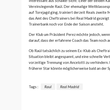
Interessant aus Schalke-Sicht: Einer der beiden Ka
Vereinslegende Raúl. Der ehemalige Weltklassespi
auf Torejagd ging, trainiert derzeit Reals zweite 
das Amt des Cheftrainers bei Real Madrid gezeigt 
Trainerbank noch vor Ende der Saison ansteht.
Der Klub um Präsident Perez möchte jedoch, wenn 
darauf, dass der erfahrene Coach das Team noch au
Ob Raúl tatsächlich zu seinem Ex-Klub als Cheftr
Situation bleibt angespannt, und eine schnelle Ve
vorzeitige Trennung von Ancelotti zu verhindern.
früherer Star könnte möglicherweise bald an der S
Tags :
Raul
Real Madrid