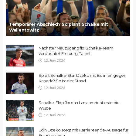
Temporärer Abschied? So plant Schalke mit
Wallentowitz
Nächster Neuzugang fix: Schalke-Team
verpflichtet Freiburg-Talent
12. Juni 2026
Spielt Schalke-Star Dzeko mit Bosnien gegen
Kanada? So ist der Stand
12. Juni 2026
Schalke-Flop Jordan Larsson zieht es in die
Wüste
12. Juni 2026
Edin Dzeko sorgt mit Karriereende-Aussage für
Fragezeichen