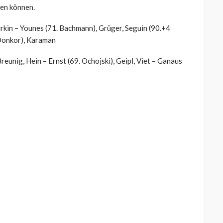
nen können.
rkin – Younes (71. Bachmann), Grüger, Seguin (90.+4
 Donkor), Karaman
eunig, Hein – Ernst (69. Ochojski), Geipl, Viet – Ganaus