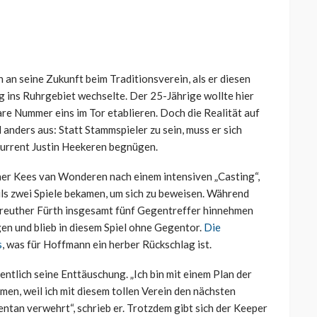
 seine Zukunft beim Traditionsverein, als er diesen
 ins Ruhrgebiet wechselte. Der 25-Jährige wollte hier
are Nummer eins im Tor etablieren. Doch die Realität auf
 anders aus: Statt Stammspieler zu sein, muss er sich
kurrent Justin
Heekeren
begnügen.
ner
Kees
van
Wonderen
nach einem intensiven „Casting“,
ls zwei Spiele bekamen, um sich zu beweisen. Während
euther Fürth insgesamt fünf Gegentreffer hinnehmen
en und blieb in diesem Spiel ohne Gegentor.
Die
s
, was für Hoffmann ein herber Rückschlag ist.
ntlich seine Enttäuschung. „Ich bin mit einem Plan der
en, weil ich mit diesem tollen Verein den nächsten
ntan verwehrt“, schrieb er. Trotzdem gibt sich der Keeper