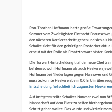
Ron-Thorben Hoffmann hatte große Erwartungen an
Sommer vom Zweitligisten Eintracht Braunschweig
den nächsten Karriereschritt gehen und sich als kl
Schalke sieht für den gebürtigen Rostocker aktuell
erneut mit der Rolle als Ersatztorwart hinter Kon
Die Torwart-Entscheidung traf der neue Cheftrai
bei dem sowohl Hoffmann als auch
Heekeren
jewei
Hoffmann bei Niederlagen gegen Hannover und Gr
musste, konnte
Heekeren
beim 0:0 in Ulm überzeug
Entscheidung fiel schließlich zugunsten
Heekeren
Auf
Instagram
teilte Schalkes Nummer zwei nun öffe
Mannschaft auf dem Platz zu helfen hierhergekomm
Schritt gehen wollte. Das wurde und wird mir mome