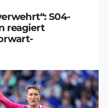
verwehrt“: S04-
 reagiert
orwart-