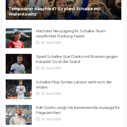
Temporärer Abschied? So plant Schalke mit
Wallentowitz
Nächster Neuzugang fix: Schalke-Team
verpflichtet Freiburg-Talent
12. Juni 2026
Spielt Schalke-Star Dzeko mit Bosnien gegen
Kanada? So ist der Stand
12. Juni 2026
Schalke-Flop Jordan Larsson zieht es in die
Wüste
12. Juni 2026
Edin Dzeko sorgt mit Karriereende-Aussage für
Fragezeichen
12. Juni 2026