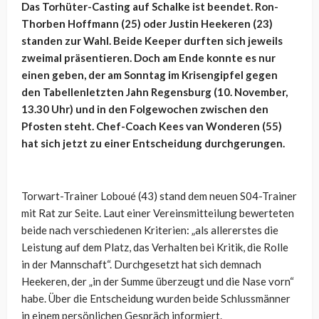
Das Torhüter-Casting auf Schalke ist beendet. Ron-
Thorben Hoffmann (25) oder Justin Heekeren (23)
standen zur Wahl. Beide Keeper durften sich jeweils
zweimal präsentieren. Doch am Ende konnte es nur
einen geben, der am Sonntag im Krisengipfel gegen
den Tabellenletzten Jahn Regensburg (10. November,
13.30 Uhr) und in den Folgewochen zwischen den
Pfosten steht. Chef-Coach Kees van Wonderen (55)
hat sich jetzt zu einer Entscheidung durchgerungen.
Torwart-Trainer Loboué (43) stand dem neuen S04-Trainer
mit Rat zur Seite. Laut einer Vereinsmitteilung bewerteten
beide nach verschiedenen Kriterien: „als allererstes die
Leistung auf dem Platz, das Verhalten bei Kritik, die Rolle
in der Mannschaft“. Durchgesetzt hat sich demnach
Heekeren, der „in der Summe überzeugt und die Nase vorn“
habe. Über die Entscheidung wurden beide Schlussmänner
in einem persönlichen Gespräch informiert.