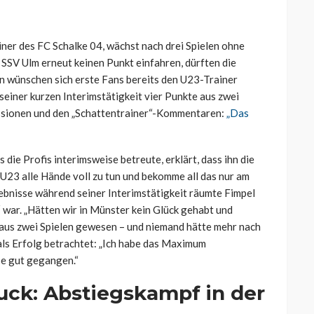
er des FC Schalke 04, wächst nach drei Spielen ohne
 SSV Ulm erneut keinen Punkt einfahren, dürften die
en wünschen sich erste Fans bereits den U23-Trainer
seiner kurzen Interimstätigkeit vier Punkte aus zwei
kussionen und den „Schattentrainer“-Kommentaren:
„Das
die Profis interimsweise betreute, erklärt, dass ihn die
er U23 alle Hände voll zu tun und bekomme all das nur am
gebnisse während seiner Interimstätigkeit räumte Fimpel
“ war. „Hätten wir in Münster kein Glück gehabt und
 aus zwei Spielen gewesen – und niemand hätte mehr nach
 als Erfolg betrachtet: „Ich habe das Maximum
se gut gegangen.“
uck: Abstiegskampf in der