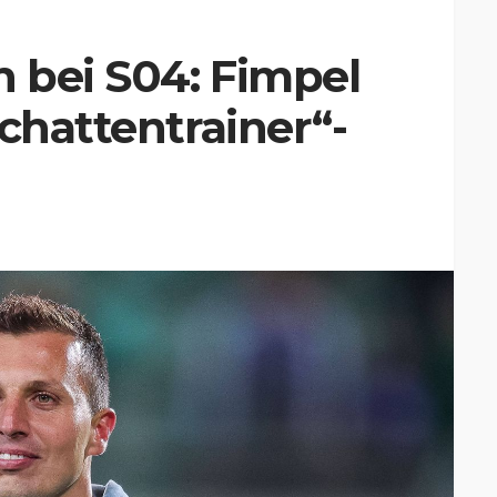
n bei S04: Fimpel
Schattentrainer“-