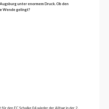
n Augsburg unter enormem Druck. Ob den
ie Wende gelingt?
ür den FC Schalke 04 wieder der Alltag in der 2.