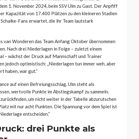
 dem 1. November 2024, beim SSV Ulm zu Gast. Der Anpfiff
er Kapazität von 17.400 Plätzen zu den kleineren Stadien
Schalke-Fans erwartet, die ihr Team lautstark
 Kees van Wonderen das Team Anfang Oktober übernommen
n. Nach drei Niederlagen in Folge – zuletzt einem
l – wächst der Druck auf Mannschaft und Trainer
en jedoch optimistisch: „Niederlagen tun immer weh, aber
rt haben, war gut.“
nce auf einen Befreiungsschlag. Ulm steht als
ossen, wertvolle Punkte im Abstiegskampf zu sammeln.
zurückfinden, um nicht weiter in der Tabelle abzurutschen
latz mit nur acht Punkten. Die Spannung vor dem Spiel ist
 Niederlage entscheiden.“
ruck: drei Punkte als