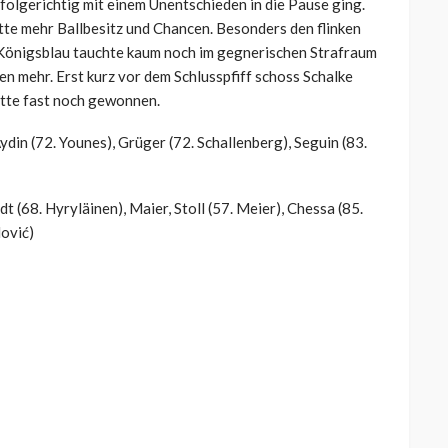
olgerichtig mit einem Unentschieden in die Pause ging.
tte mehr Ballbesitz und Chancen. Besonders den flinken
 Königsblau tauchte kaum noch im gegnerischen Strafraum
ten mehr. Erst kurz vor dem Schlusspfiff schoss Schalke
ätte fast noch gewonnen.
ydin (72. Younes), Grüger (72. Schallenberg), Seguin (83.
dt (68.
Hyryläinen)
, Maier, Stoll (57. Meier), Chessa (85.
lović)