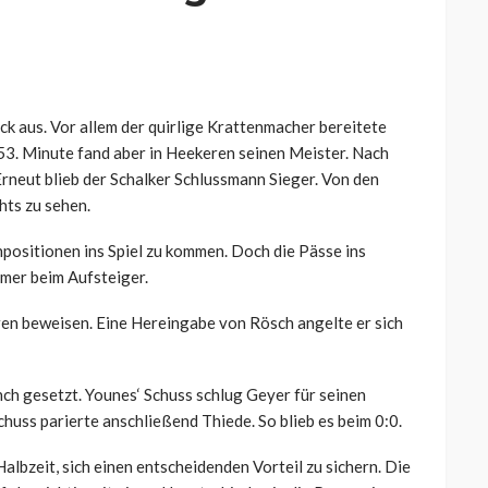
k aus. Vor allem der quirlige Krattenmacher bereitete
53. Minute fand aber in Heekeren seinen Meister. Nach
Erneut blieb der Schalker Schlussmann Sieger. Von den
hts zu sehen.
ositionen ins Spiel zu kommen. Doch die Pässe ins
mer beim Aufsteiger.
ren beweisen. Eine Hereingabe von Rösch angelte er sich
nch gesetzt. Younes‘ Schuss schlug Geyer für seinen
uss parierte anschließend Thiede. So blieb es beim 0:0.
albzeit, sich einen entscheidenden Vorteil zu sichern. Die