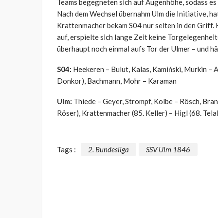
Teams begegneten sich auf Augenhöhe, sodass es f
Nach dem Wechsel übernahm Ulm die Initiative, ha
Krattenmacher bekam S04 nur selten in den Griff.
auf, erspielte sich lange Zeit keine Torgelegenhei
überhaupt noch einmal aufs Tor der Ulmer – und h
S04:
Heekeren – Bulut, Kalas, Kamiński, Murkin – A
Donkor), Bachmann, Mohr – Karaman
Ulm:
Thiede – Geyer, Strompf, Kolbe – Rösch, Bran
Röser), Krattenmacher (85. Keller) – Higl (68.
Tela
Tags :
2. Bundesliga
SSV Ulm 1846