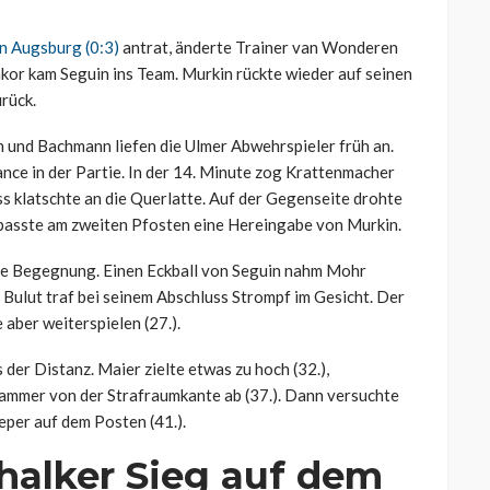
n Augsburg (0:3)
antrat, änderte Trainer van Wonderen
onkor kam Seguin ins Team. Murkin rückte wieder auf seinen
rück.
 und Bachmann liefen die Ulmer Abwehrspieler früh an.
ce in der Partie. In der 14. Minute zog Krattenmacher
ss klatschte an die Querlatte. Auf der Gegenseite drohte
passte am zweiten Pfosten eine Hereingabe von Murkin.
ie Begegnung. Einen Eckball von Seguin nahm Mohr
 Bulut traf bei seinem Abschluss Strompf im Gesicht. Der
aber weiterspielen (27.).
der Distanz. Maier zielte etwas zu hoch (32.),
mmer von der Strafraumkante ab (37.). Dann versuchte
per auf dem Posten (41.).
halker Sieg auf dem