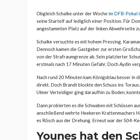
Obgleich Schalke unter der Woche
im DFB-Pokal i
seine Startelf auf lediglich einer Position. Für D
angestammten Platz auf der linken Abwehrseite zu
Schalke versuchte es mit hohem Pressing. Karaman
Dennoch kamen die Gastgeber zur ersten Großchan
von der Strafraumgrenze ab. Sein platzierter Schu
erstmals nach 17 Minuten Gefahr. Doch Aydin ver
Nach rund 20 Minuten kam Königsblau besser in d
direkt. Doch Brandt blockte den Schuss ins Toraus.
Ulmer Verteidiger ging daraufhin zu Boden, konnte 
Dann probierten es die Schwaben mit Schüssen aus 
anschließend wehrte Heekeren Krattenmachers Ha
es Rösch aus der Drehung. Erneut war der S04-Kee
Younes hat den Sc