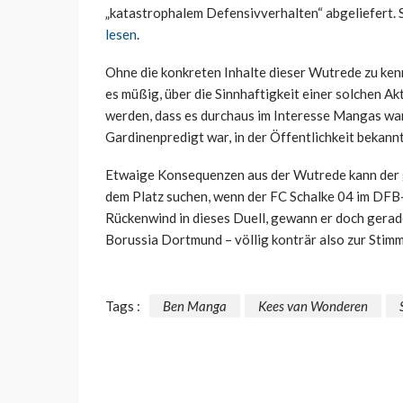
„katastrophalem Defensivverhalten“ abgeliefert. S
lesen
.
Ohne die konkreten Inhalte dieser Wutrede zu ke
es müßig, über die Sinnhaftigkeit einer solchen A
werden, dass es durchaus im Interesse Mangas war,
Gardinenpredigt war, in der Öffentlichkeit bekannt
Etwaige Konsequenzen aus der Wutrede kann der 
dem Platz suchen, wenn der FC Schalke 04 im DFB
Rückenwind in dieses Duell, gewann er doch gera
Borussia Dortmund – völlig konträr also zur Stim
Tags :
Ben Manga
Kees van Wonderen