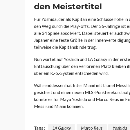
den Meistertitel
Für Yoshida, der als Kapitän eine Schlüsselrolle i
den Weg durch die Play-offs. Der 36-Jährige ist ei
alle 34 Spiele absolviert. Dabei steuert er auch zw
Japaner eine feste Größe in der Innenverteidigun
teilweise die Kapitänsbinde trug.
Nun wartet auf Yoshida und LA Galaxy in der erst
Enttäuschung über den verlorenen Platz bleiben ih
über ein K.-o.-System entschieden wird.
Währenddessen hat Inter Miami mit Lionel Messi i
gesichert und einen neuen MLS-Punkterekord aufge
könnte es für Maya Yoshida und Marco Reus im Fin
Messi und Miami kommen.
Tags :
LA Galaxy
Marco Reus
Yoshida