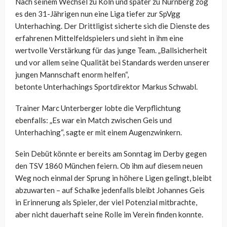
Nach seinem Wechsel zu Köln und später zu Nürnberg zog
es
den 31-Jährigen
nun eine Liga tiefer zur SpVgg
Unterhaching. Der Drittligist sicherte sich die Dienste des
erfahrenen Mittelfeldspielers und sieht in ihm eine
wertvolle Verstärkung für das junge Team. „Ballsicherheit
und vor allem seine Qualität bei Standards werden unserer
jungen Mannschaft enorm helfen“,
betonte
Unterhachings
Sportdirektor Markus
Schwabl
.
Trainer Marc
Unterberger
lobte die Verpflichtung
ebenfalls: „Es war ein Match zwischen
Geis
und
Unterhaching“, sagte er mit einem Augenzwinkern.
Sein Debüt könnte er bereits am Sonntag im Derby gegen
den TSV 1860 München feiern. Ob ihm auf diesem neuen
Weg noch einmal der Sprung in höhere Ligen gelingt, bleibt
abzuwarten – auf Schalke jedenfalls bleibt Johannes Geis
in Erinnerung als Spieler, der viel Potenzial mitbrachte,
aber nicht dauerhaft seine Rolle im Verein finden konnte.