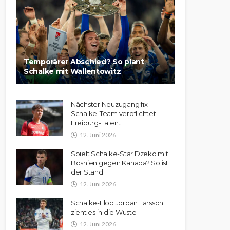
Temporärer Abschied? So plant
Schalke mit Wallentowitz
Nächster Neuzugang fix:
Schalke-Team verpflichtet
Freiburg-Talent
12. Juni 2026
Spielt Schalke-Star Dzeko mit
Bosnien gegen Kanada? So ist
der Stand
12. Juni 2026
Schalke-Flop Jordan Larsson
zieht es in die Wüste
12. Juni 2026