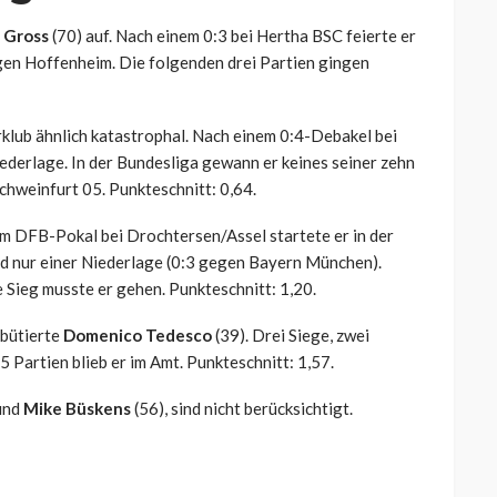
n Gross
(70) auf. Nach einem 0:3 bei Hertha BSC feierte er
egen Hoffenheim. Die folgenden drei Partien gingen
erklub ähnlich katastrophal. Nach einem 0:4-Debakel bei
ederlage. In der Bundesliga gewann er keines seiner zehn
Schweinfurt 05. Punkteschnitt: 0,64.
 im DFB-Pokal bei Drochtersen/Assel startete er in der
nd nur einer Niederlage (0:3 gegen Bayern München).
e Sieg musste er gehen. Punkteschnitt: 1,20.
bütierte
Domenico Tedesco
(39). Drei Siege, zwei
 Partien blieb er im Amt. Punkteschnitt: 1,57.
und
Mike Büskens
(56), sind nicht berücksichtigt.