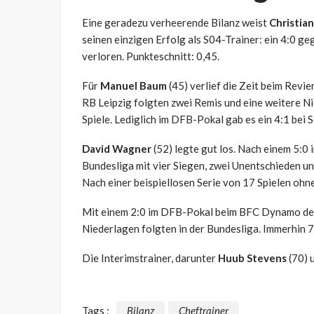
Eine geradezu verheerende Bilanz weist
Christia
seinen einzigen Erfolg als S04-Trainer: ein 4:0 g
verloren. Punkteschnitt: 0,45.
Für
Manuel Baum
(45) verlief die Zeit beim Revi
RB Leipzig folgten zwei Remis und eine weitere Ni
Spiele. Lediglich im DFB-Pokal gab es ein 4:1 bei 
David Wagner
(52) legte gut los. Nach einem 5:0
Bundesliga mit vier Siegen, zwei Unentschieden u
Nach einer beispiellosen Serie von 17 Spielen ohn
Mit einem 2:0 im DFB-Pokal beim BFC Dynamo de
Niederlagen folgten in der Bundesliga. Immerhin 75
Die Interimstrainer, darunter
Huub Stevens
(70) 
Tags :
Bilanz
Cheftrainer