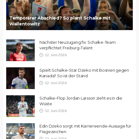
Temporärer Abschied? So plant Schalke mit
Wallentowitz
Nächster Neuzugang fix: Schalke-Team
verpflichtet Freiburg-Talent
12. Juni 2026
Spielt Schalke-Star Dzeko mit Bosnien gegen
Kanada? So ist der Stand
12. Juni 2026
Schalke-Flop Jordan Larsson zieht es in die
Wüste
12. Juni 2026
Edin Dzeko sorgt mit Karriereende-Aussage für
Fragezeichen
12. Juni 2026