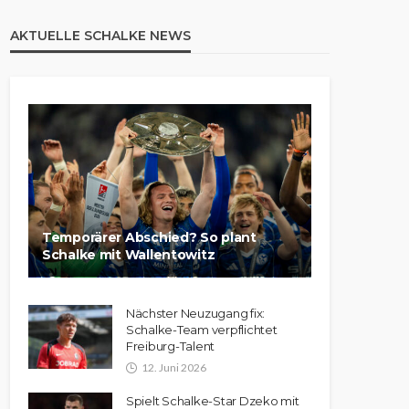
AKTUELLE SCHALKE NEWS
Temporärer Abschied? So plant
Schalke mit Wallentowitz
Nächster Neuzugang fix:
Schalke-Team verpflichtet
Freiburg-Talent
12. Juni 2026
Spielt Schalke-Star Dzeko mit