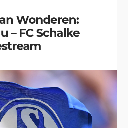
van Wonderen:
au – FC Schalke
estream