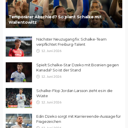
Temporärer Abschied? So plant Schalke mit
Wallentowitz
Nächster Neuzugang fix: Schalke-Team
verpflichtet Freiburg-Talent
12. Juni 2026
Spielt Schalke-Star Dzeko mit Bosnien gegen
Kanada? So ist der Stand
12. Juni 2026
Schalke-Flop Jordan Larsson zieht es in die
Wüste
12. Juni 2026
Edin Dzeko sorgt mit Karriereende-Aussage für
Fragezeichen
12. Juni 2026