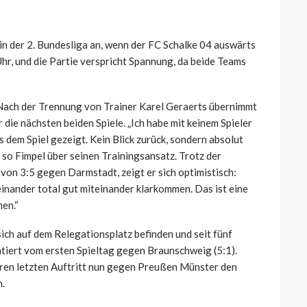
n der 2. Bundesliga an, wenn der FC Schalke 04 auswärts
hr, und die Partie verspricht Spannung, da beide Teams
 Nach der Trennung von Trainer Karel Geraerts übernimmt
die nächsten beiden Spiele. „Ich habe mit keinem Spieler
dem Spiel gezeigt. Kein Blick zurück, sondern absolut
 so Fimpel über seinen Trainingsansatz. Trotz der
von 3:5 gegen Darmstadt, zeigt er sich optimistisch:
einander total gut miteinander klarkommen. Das ist eine
en.“
e sich auf dem Relegationsplatz befinden und seit fünf
datiert vom ersten Spieltag gegen Braunschweig (5:1).
eren letzten Auftritt nun gegen Preußen Münster den
n.