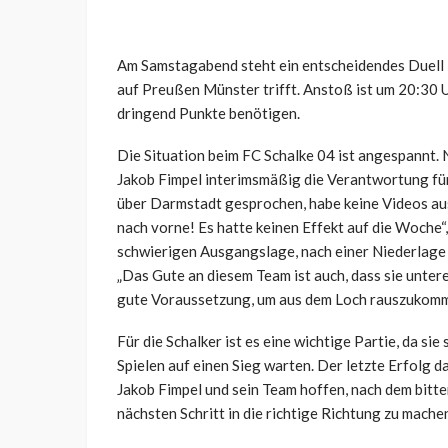
Am Samstagabend steht ein entscheidendes Duell i
auf Preußen Münster trifft. Anstoß ist um 20:30 U
dringend Punkte benötigen.
Die Situation beim FC Schalke 04 ist angespannt.
Jakob Fimpel interimsmäßig die Verantwortung für 
über Darmstadt gesprochen, habe keine Videos aus 
nach vorne! Es hatte keinen Effekt auf die Woche“,
schwierigen Ausgangslage, nach einer Niederlage 
„Das Gute an diesem Team ist auch, dass sie unter
gute Voraussetzung, um aus dem Loch rauszukomm
Für die Schalker ist es eine wichtige Partie, da si
Spielen auf einen Sieg warten. Der letzte Erfolg 
Jakob Fimpel und sein Team hoffen, nach dem bitt
nächsten Schritt in die richtige Richtung zu mache