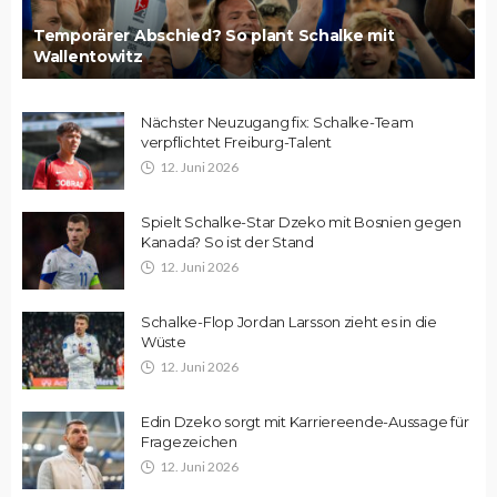
Temporärer Abschied? So plant Schalke mit
Wallentowitz
Nächster Neuzugang fix: Schalke-Team
verpflichtet Freiburg-Talent
12. Juni 2026
Spielt Schalke-Star Dzeko mit Bosnien gegen
Kanada? So ist der Stand
12. Juni 2026
Schalke-Flop Jordan Larsson zieht es in die
Wüste
12. Juni 2026
Edin Dzeko sorgt mit Karriereende-Aussage für
Fragezeichen
12. Juni 2026