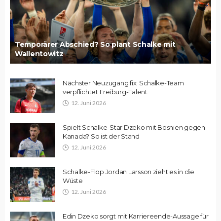
Temporärer Abschied? So plant Schalke mit
Wallentowitz
Nächster Neuzugang fix: Schalke-Team
verpflichtet Freiburg-Talent
12. Juni 2026
Spielt Schalke-Star Dzeko mit Bosnien gegen
Kanada? So ist der Stand
12. Juni 2026
Schalke-Flop Jordan Larsson zieht es in die
Wüste
12. Juni 2026
Edin Dzeko sorgt mit Karriereende-Aussage für