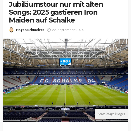
Jubiläumstour nur mit alten
Songs: 2025 gastieren Iron
Maiden auf Schalke
Hagen Schmelzer
22. September 2024
Foto: imago images