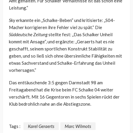
Amt gehalten. Für Schalker Verhältnisse ist das schon eine
Leistung.“
Sky
erkannte ein „Schalke-Beben“ und kritisierte: „S04-
Macher korrigieren ihre Fehler viel zu spät.“ Die
Süddeutsche Zeitung
stellte fest: „Das Schalker Unheil
kommt mit Ansage“, und ergänzte: „Geraerts hat es nie
geschafft, seinem sportlichen Konstrukt Stabilität zu
geben, und so ließ sich ohne übersinnliche Fähigkeiten mit
etwas Sachverstand und Schalke-Erfahrung das Unheil
vorhersagen.“
Das enttäuschende 3:5 gegen Darmstadt 98 am
Freitagabend hat die Krise beim FC Schalke 04 weiter
verschärft. Mit 16 Gegentoren in sechs Spielen rückt der
Klub bedrohlich nahe an die Abstiegszone.
Tags :
Karel Geraerts
Marc Wilmots