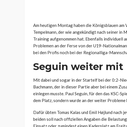
Am heutigen Montag haben die Königsblauen am Vor
Tempelmann, der wie angekündigt nach seiner in Mü
Training aufgenommen hat. Ebenfalls individuell 
Problemen an der Ferse von der U19-Nationalma
bei den Profis noch bei der Regionalliga-Mannscha
Seguin weiter mit
Mit dabei und sogar in der Startelf bei der 0:2-N
Bachmann, der in dieser Partie aber bei einem Zus
einlegen musste. Paul Seguin, für den das KSC-Spi
dem Platz, sondern wurde an der weiter Probleme 
Dafür übten Tomas Kalas und Emil Højlund nach je
beiden soll nach offiziellen Angaben die Belastun
Einsatz oder zumindest einen Kaderplatz am Freitag