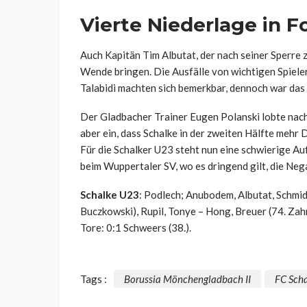
Vierte Niederlage in F
Auch Kapitän Tim Albutat, der nach seiner Sperre
Wende bringen. Die Ausfälle von wichtigen Spieler
Talabidi machten sich bemerkbar, dennoch war das 
Der Gladbacher Trainer Eugen Polanski lobte nach 
aber ein, dass Schalke in der zweiten Hälfte mehr
Für die Schalker U23 steht nun eine schwierige A
beim Wuppertaler SV, wo es dringend gilt, die Neg
Schalke U23
: Podlech; Anubodem, Albutat, Schmidt
Buczkowski), Rupil, Tonye – Hong, Breuer (74. Zah
Tore: 0:1 Schweers (38.).
Tags :
Borussia Mönchengladbach II
FC Sch