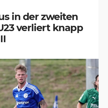
s in der zweiten
U23 verliert knapp
II