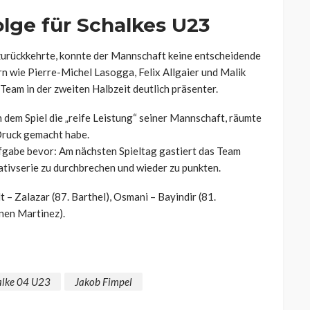
olge für Schalkes U23
 zurückkehrte, konnte der Mannschaft keine entscheidende
n wie Pierre-Michel Lasogga, Felix Allgaier und Malik
Team in der zweiten Halbzeit deutlich präsenter.
dem Spiel die „reife Leistung“ seiner Mannschaft, räumte
 Druck gemacht habe.
ufgabe bevor: Am nächsten Spieltag gastiert das Team
ativserie zu durchbrechen und wieder zu punkten.
 – Zalazar (87. Barthel), Osmani – Bayindir (81.
nen Martinez).
alke 04 U23
Jakob Fimpel