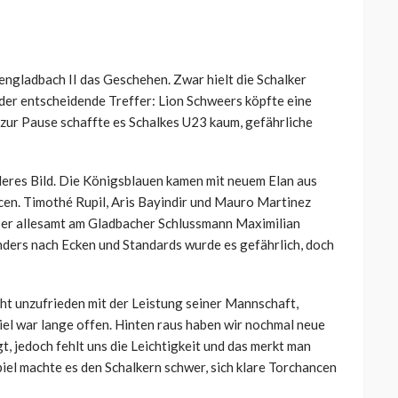
engladbach II das Geschehen. Zwar hielt die Schalker
l der entscheidende Treffer: Lion Schweers köpfte eine
s zur Pause schaffte es Schalkes U23 kaum, gefährliche
deres Bild. Die Königsblauen kamen mit neuem Elan aus
en. Timothé Rupil, Aris Bayindir und Mauro Martinez
aber allesamt am Gladbacher Schlussmann Maximilian
nders nach Ecken und Standards wurde es gefährlich, doch
cht unzufrieden mit der Leistung seiner Mannschaft,
iel war lange offen. Hinten raus haben wir nochmal neue
 jedoch fehlt uns die Leichtigkeit und das merkt man
piel machte es den Schalkern schwer, sich klare Torchancen