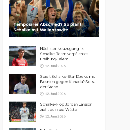
Temporärer Abschied? So plant
Schalke mit Wallentowitz
Nächster Neuzugang fix:
Schalke-Team verpflichtet
Freiburg-Talent
12. Juni 2026
Spielt Schalke-Star Dzeko mit
Bosnien gegen Kanada? So ist
der Stand
12. Juni 2026
Schalke-Flop Jordan Larsson
zieht es in die Wüste
12. Juni 2026