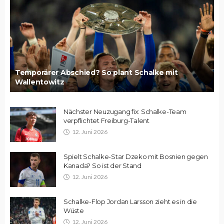
Temporärer Abschied? So plant Schalke mit
Wallentowitz
Nächster Neuzugang fix: Schalke-Team
verpflichtet Freiburg-Talent
12. Juni 2026
Spielt Schalke-Star Dzeko mit Bosnien gegen
Kanada? So ist der Stand
12. Juni 2026
Schalke-Flop Jordan Larsson zieht es in die
Wüste
12. Juni 2026