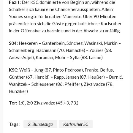
Fazit:
Der KSC dominierte von Beginn an, während die
Schalker sich kaum eine Chance herausspielten. Allein
Younes sorgte für kreative Momente. Über 90 Minuten
präsentierten sich die Gäste gegen ballsichere Karlsruher
in der Offensive zu harmlos und in der Abwehr zu anfällig.
S04:
Heekeren – Gantenbein, Sánchez, Wasinski, Murkin –
Schallenberg, Bachmann (70. Hamache) – Younes (58.
Antwi-Adjei), Karaman, Mohr – Sylla (88. Lasme)
KSC:
Weiß – Jung (87. Pinto Pedrosa), Franke, Beifus,
Günther (67. Herold) – Rapp, Jensen (87. Heußer) – Burnić,
Wanitzek – Schleusener (86. Pfeiffer), Zivzivadze (78.
Hunziker)
Tor:
1:0, 2:0 Zivzivadze (45.+3, 73.)
Tags :
2. Bundesliga
Karlsruher SC