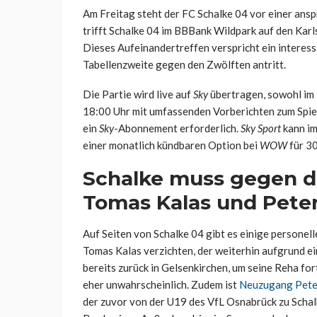
Am Freitag steht der FC Schalke 04 vor einer ans
trifft Schalke 04 im BBBank Wildpark auf den Karl
Dieses Aufeinandertreffen verspricht ein interess
Tabellenzweite gegen den Zwölften antritt.
Die Partie wird live auf
Sky
übertragen, sowohl im 
18:00 Uhr mit umfassenden Vorberichten zum Spiel.
ein
Sky
-Abonnement erforderlich.
Sky Sport
kann im
einer monatlich kündbaren Option bei
WOW
für 3
Schalke muss gegen de
Tomas Kalas und Pete
Auf Seiten von Schalke 04 gibt es einige personel
Tomas Kalas verzichten, der weiterhin aufgrund ein
bereits zurück in Gelsenkirchen, um seine Reha fo
eher unwahrscheinlich. Zudem ist
Neuzugang Peter
der zuvor von der U19 des VfL Osnabrück zu Schal